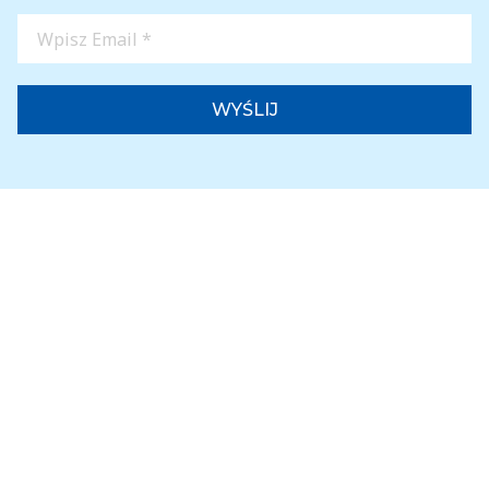
Wpisz
Email
*
Strona Główna
O nas
Lekarze
Badanie
Leczenie
Zabiegi
Korekcja wzroku
Aktualności
Artykuły
Wydawanie dokumentacji medycznej
Klienci biznesowi
Mapa Serwisu
Kontakt
Polityka prywatności
Panel pacjenta
Facebook
Twitter
Youtube
Instagram