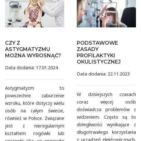
CZY Z
PODSTAWOWE
ASTYGMATYZMU
ZASADY
MOŻNA WYROSNĄĆ?
PROFILAKTYKI
OKULISTYCZNEJ
Data dodania: 17.01.2024
Data dodania: 22.11.2023
Astygmatyzm to
W dzisiejszych czasach
powszechne zaburzenie
coraz więcej osób
wzroku, które dotyczy wielu
doświadcza problemów z
osób na całym świecie,
widzeniem. Często są to
również w Polsce. Związane
dolegliwości wynikające z
jest z nieregularnym
długotrwałego korzystania
kształtem rogówki lub
z urządzeń elektronicznych,
soczewki oka, co prowadzi