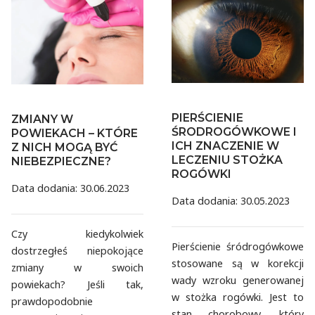
PIERŚCIENIE
ZMIANY W
ŚRODROGÓWKOWE I
POWIEKACH – KTÓRE
ICH ZNACZENIE W
Z NICH MOGĄ BYĆ
LECZENIU STOŻKA
NIEBEZPIECZNE?
ROGÓWKI
Data dodania: 30.06.2023
Data dodania: 30.05.2023
Czy kiedykolwiek
Pierścienie śródrogówkowe
dostrzegłeś niepokojące
stosowane są w korekcji
zmiany w swoich
wady wzroku generowanej
powiekach? Jeśli tak,
w stożka rogówki. Jest to
prawdopodobnie
stan chorobowy, który