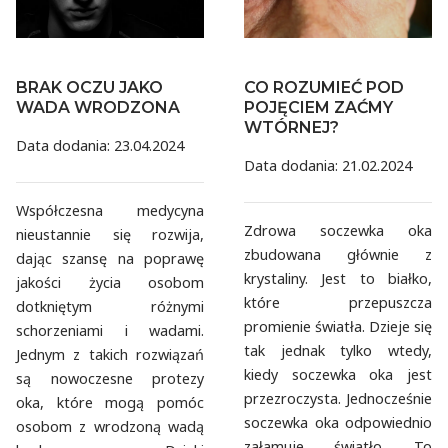
CO ROZUMIEĆ POD
BRAK OCZU JAKO
POJĘCIEM ZAĆMY
WADA WRODZONA
WTÓRNEJ?
Data dodania: 23.04.2024
Data dodania: 21.02.2024
Współczesna medycyna
Zdrowa soczewka oka
nieustannie się rozwija,
zbudowana głównie z
dając szansę na poprawę
krystaliny. Jest to białko,
jakości życia osobom
które przepuszcza
dotkniętym różnymi
promienie światła. Dzieje się
schorzeniami i wadami.
tak jednak tylko wtedy,
Jednym z takich rozwiązań
kiedy soczewka oka jest
są nowoczesne protezy
przezroczysta. Jednocześnie
oka, które mogą pomóc
soczewka oka odpowiednio
osobom z wrodzoną wadą
załamuje światło. To